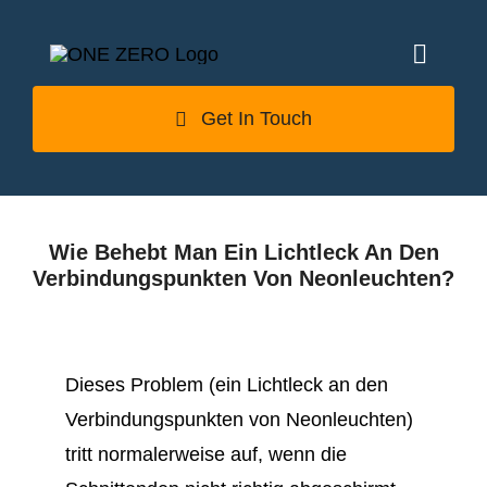
Skip
to
Toggl
content
Naviga
Get In Touch
Home
About
Wie Behebt Man Ein Lichtleck An Den
Verbindungspunkten Von Neonleuchten?
Products
Case Studies
Dieses Problem (ein Lichtleck an den
Verbindungspunkten von Neonleuchten)
tritt normalerweise auf, wenn die